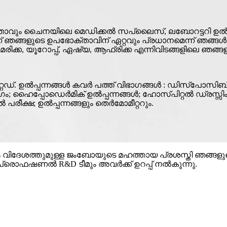
 നിർമ്മാതാവും ചൈനയിലെ മെഡിക്കൽ സപ്ലൈസ്, ലബോറട്ടറി ഉൽപ
ഞങ്ങളുടെ ഉപഭോക്താവിന് ഏറ്റവും പ്രധാനമെന്ന് ഞങ്ങൾ മ
ക്ക, യൂറോപ്പ്, ഏഷ്യ, ആഫ്രിക്ക എന്നിവിടങ്ങളിലെ ഞങ്ങള
്റഡ്. ഉൽപ്പന്നങ്ങൾ കവർ പത്ത് വിഭാഗങ്ങൾ : ഡിസ്പോസി
 ഹൈപ്പോഡെർമിക് ഉൽപ്പന്നങ്ങൾ; ഹോസ്പിറ്റൽ ഡ്രസ്സിംഗ
ീക്ഷ; ഉൽപ്പന്നങ്ങളും തെർമോമീറ്ററും.