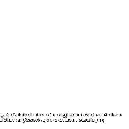
ൈൽ/ലാറ്റക്സ്/പിവിസി ഗ്ലൗസ്, സേഫ്റ്റി ഗോഗിൾസ്, ഓക്‌സിജിയ
ാ വസ്ത്രങ്ങൾ എന്നിവ വാഗ്ദാനം ചെയ്യുന്നു.