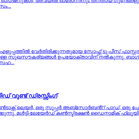
 ഓപ്ഷനുകൾ, അവയിൽ ഓരോന്നിനും തനതായ ഗുണങ്ങളുണ്
ം...
എളുപ്പത്തിൽ വേർതിരിക്കുന്നതുമായ സോഫ്റ്റ് ടു-പീസ് ഫാസ്
ുള്ള സുഖസൗകര്യങ്ങൾ ഉപയോക്താവിന് നൽകുന്നു. ബാഗ് ബേസ്
 സഹ...
വുണ്ട് ഡ്രസ്സിംഗ്
ൺടാക്റ്റ് ലെയർ, ഒരു സൂപ്പർ അബ്സോർബൻ്റ് പാഡ്, ഒരു 
്കുന്നു. മൾട്ടി-ലേയേർഡ് കൺസ്ട്രക്ഷൻ ഡൈനാമിക് ഫ്ലൂയിഡ