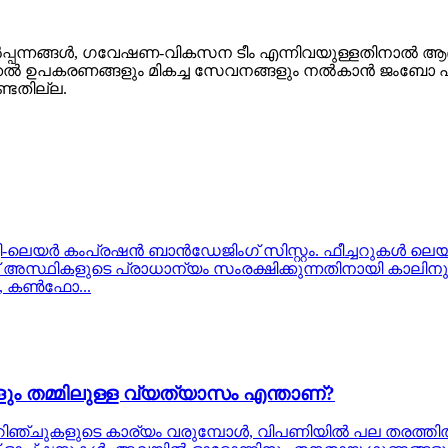
ഉൽപ്പന്നങ്ങൾ, ഗവേഷണ-വികസന ടീം എന്നിവയുള്ളതിനാൽ ആഭ്
െഡിക്കൽ ഉപകരണങ്ങളും മികച്ച സേവനങ്ങളും നൽകാൻ ജംബോ പ്ര
്ടതില്ല.
ട്ടി-ലെയർ കംപ്രഷൻ ബാൻഡേജിംഗ് സിസ്റ്റം. ഫീച്ചറുകൾ
്ഥികളുടെ പ്രാധാന്യം സംരക്ഷിക്കുന്നതിനായി കാലിനും ക
ൻ, കൺഫോ...
ും തമ്മിലുള്ള വ്യത്യാസം എന്താണ്?
്ചുകളുടെ കാര്യം വരുമ്പോൾ, വിപണിയിൽ പല തരത്തിൽ ല